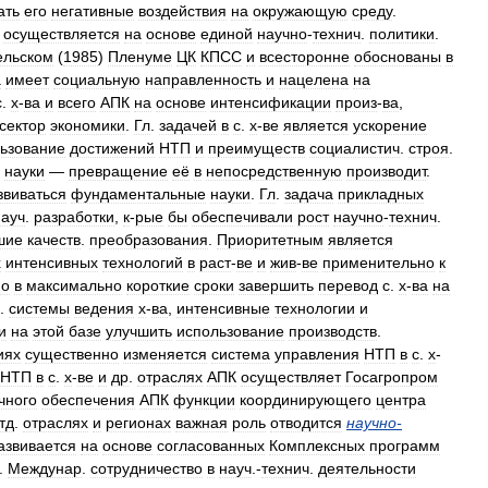
ать
его
негативные
воздействия
на
окружающую
среду
.
осуществляется
на
основе
единой
научно
-
технич
.
политики
.
ельском
(
1985
)
Пленуме
ЦК
КПСС
и
всесторонне
обоснованы
в
а
имеет
социальную
направленность
и
нацелена
на
с
.
х
-
ва
и
всего
АПК
на
основе
интенсификации
произ
-
ва
,
сектор
экономики
.
Гл
.
задачей
в
с
.
х
-
ве
является
ускорение
ьзование
достижений
НТП
и
преимуществ
социалистич
.
строя
.
науки
—
превращение
её
в
непосредственную
производит
.
звиваться
фундаментальные
науки
.
Гл
.
задача
прикладных
науч
.
разработки
,
к
-
рые
бы
обеспечивали
рост
научно
-
технич
.
шие
качеств
.
преобразования
.
Приоритетным
является
х
интенсивных
технологий
в
раст
-
ве
и
жив
-
ве
применительно
к
но
в
максимально
короткие
сроки
завершить
перевод
с
.
х
-
ва
на
.
системы
ведения
х
-
ва
,
интенсивные
технологии
и
и
на
этой
базе
улучшить
использование
производств
.
иях
существенно
изменяется
система
управления
НТП
в
с
.
х
-
НТП
в
с
.
х
-
ве
и
др
.
отраслях
АПК
осуществляет
Госагропром
чного
обеспечения
АПК
функции
координирующего
центра
тд
.
отраслях
и
регионах
важная
роль
отводится
научно
-
азвивается
на
основе
согласованных
Комплексных
программ
.
Междунар
.
сотрудничество
в
науч
.-
технич
.
деятельности