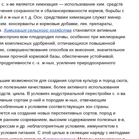
и
с
.
х
-
ве
является
химизация
—
использование
хим
.
средств
ечения
сохранности
и
сбалансированности
кормов
,
борьбы
с
ий
и
ж
-
ных
и
т
.
д
.
Осн
.
средствами
химизации
служат
минер
.
хим
.
консерванты
и
кормовые
добавки
,
лек
.
препараты
,
р
.
Химизация
сельского
хозяйства
становится
активным
воспроиз
-
вом
плодородия
почвы
,
особенно
при
мелиорации
.
ия
комплексных
удобрений
,
отличающихся
повышенной
ию
,
совершенствование
способов
их
внесения
,
значительное
ании
прочной
кормовой
базы
,
обеспечение
устойчивой
,
продуктивности
с
.-
х
.
ж
-
ных
,
усиление
природоохранного
ьшие
возможности
для
создания
сортов
культур
и
пород
скота
,
но
полезными
качествами
,
более
активного
использования
одств
.
цикла
.
В
условиях
индустриальной
перестройки
с
.
х
-
ва
тивным
сортам
р
-
ний
и
породам
ж
-
ных
,
отвечающим
особленным
к
условиям
соответствующих
зон
страны
.
уется
на
создание
новых
перспективных
сортов
,
пород
и
я
ранним
созреванием
,
высоким
содержанием
полезных
в
-
в
,
трессам
и
др
.
неблагоприятным
условиям
,
иммунитетом
к
условия
питания
.
С
этой
целью
в
селекции
наряду
с
методами