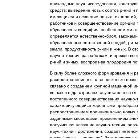
прикладные
науч
.
исследования
,
конструк
средств
;
выведение
новых
сортов
р
-
ний
и
имеющихся
и
освоение
новых
технологий
работников
и
совершенствование
орг
-
ции
обусловлены
специфич
.
особенностями
о
определяется
естественно
-
биол
.
законами
обусловленных
естественной
средой
,
рит
земли
,
продуктивность
р
-
ний
и
ж
-
ных
.
В
св
научно
-
технич
.
разработкам
,
и
прежде
все
р
-
ний
и
ж
-
ных
,
воспроиз
-
ва
плодородия
по
В
силу
более
сложного
формирования
и
р
распространение
в
с
.
х
-
ве
несколько
поздн
связано
с
созданием
крупной
машинной
и
ве
,
как
и
в
др
.
отраслях
,
осуществлялся
гл
постепенного
совершенствования
научно
-
характеризующийся
коренными
преобраз
распространением
принципиально
новых
заданными
свойствами
,
применением
эле
получившая
название
научно
-
технич
.
рево
науч
.-
технич
.
достижений
,
создаёт
интенс
цикла
“
наука
—
произ
-
во
”.
Этот
революц
.
п