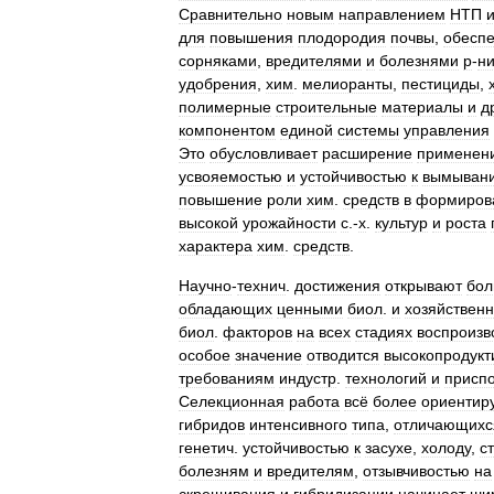
Сравнительно
новым
направлением
НТП
для
повышения
плодородия
почвы
,
обесп
сорняками
,
вредителями
и
болезнями
р
-
н
удобрения
,
хим
.
мелиоранты
,
пестициды
,
полимерные
строительные
материалы
и
д
компонентом
единой
системы
управления
Это
обусловливает
расширение
применен
усвояемостью
и
устойчивостью
к
вымыван
повышение
роли
хим
.
средств
в
формиров
высокой
урожайности
с
.-
х
.
культур
и
роста
характера
хим
.
средств
.
Научно
-
технич
.
достижения
открывают
бол
обладающих
ценными
биол
.
и
хозяйствен
биол
.
факторов
на
всех
стадиях
воспроизв
особое
значение
отводится
высокопродук
требованиям
индустр
.
технологий
и
присп
Селекционная
работа
всё
более
ориентир
гибридов
интенсивного
типа
,
отличающихс
генетич
.
устойчивостью
к
засухе
,
холоду
,
с
болезням
и
вредителям
,
отзывчивостью
на