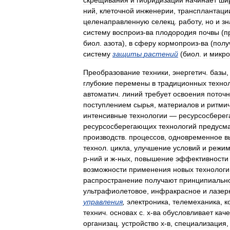
скрещивания
и
гибридизации
начинает
ши
ний
,
клеточной
инженерии
,
трансплантаци
целенаправленную
селекц
.
работу
,
но
и
зн
систему
воспроиз
-
ва
плодородия
почвы
(
п
биол
.
азота
),
в
сферу
кормопроиз
-
ва
(
полу
систему
защиты
растений
(
биол
.
и
микро
Преобразование
техники
,
энергетич
.
базы
глубокие
перемены
в
традиционных
техно
автоматич
.
линий
требует
освоения
поточ
поступлением
сырья
,
материалов
и
ритми
интенсивные
технологии
—
ресурсосбере
ресурсосберегающих
технологий
предусма
производств
.
процессов
,
одновременное
в
технол
.
цикла
,
улучшение
условий
и
режим
р
-
ний
и
ж
-
ных
,
повышение
эффективности
возможности
применения
новых
технологи
распространение
получают
принципиальн
ультрафиолетовое
,
инфракрасное
и
лазер
управления
,
электроника
,
телемеханика
,
к
технич
.
основах
с
.
х
-
ва
обусловливает
каче
организац
.
устройство
х
-
в
,
специализация