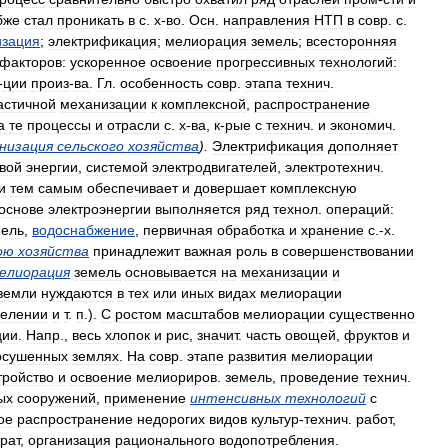
бже
стал
проникать
в
с
.
х
-
во
.
Осн
.
направления
НТП
в
совр
.
с
.
изация
;
электрификация
;
мелиорация
земель
;
всесторонняя
факторов:
ускоренное
освоение
прогрессивных
технологий:
-
ции
произ
-
ва
.
Гл
.
особенность
совр
.
этапа
технич
.
астичной
механизации
к
комплексной
,
распространение
а
те
процессы
и
отрасли
с
.
х
-
ва
,
к
-
рые
с
технич
.
и
экономич
.
низация
сельского
хозяйства
).
Электрификация
дополняет
вой
энергии
,
системой
электродвигателей
,
электротехнич
.
и
тем
самым
обеспечивает
и
довершает
комплексную
основе
электроэнергии
выполняется
ряд
технол
.
операций:
мель
,
водоснабжение
,
первичная
обработка
и
хранение
с
.-
х
.
ою
хозяйства
принадлежит
важная
роль
в
совершенствовании
елиорация
земель
основывается
на
механизации
и
земли
нуждаются
в
тех
или
иных
видах
мелиорации
селении
и
т
.
п
.).
С
ростом
масштабов
мелиорации
существенно
ции
.
Напр
.,
весь
хлопок
и
рис
,
значит
.
часть
овощей
,
фруктов
и
осушенных
землях
.
На
совр
.
этапе
развития
мелиорации
тройство
и
освоение
мелиориров
.
земель
,
проведение
технич
.
ых
сооружений
,
применение
интенсивных
технологий
с
ое
распространение
недорогих
видов
культур
-
технич
.
работ
,
рат
,
организация
рационального
водопотребления
.