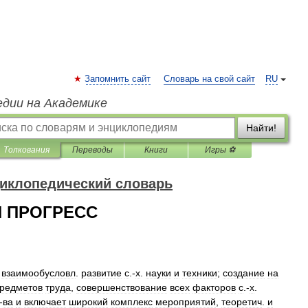
Запомнить сайт
Словарь на свой сайт
RU
едии на Академике
Найти!
Толкования
Переводы
Книги
Игры ⚽
иклопедический словарь
 ПРОГРЕСС
,
взаимообусловл
.
развитие
с
.-
х
.
науки
и
техники
;
создание
на
редметов
труда
,
совершенствование
всех
факторов
с
.-
х
.
-
ва
и
включает
широкий
комплекс
мероприятий
,
теоретич
.
и