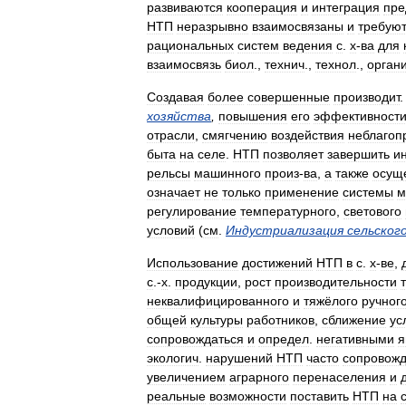
развиваются
кооперация
и
интеграция
пре
НТП
неразрывно
взаимосвязаны
и
требую
рациональных
систем
ведения
с
.
х
-
ва
для
взаимосвязь
биол
.,
технич
.,
технол
.,
орган
Создавая
более
совершенные
производит
хозяйства
,
повышения
его
эффективност
отрасли
,
смягчению
воздействия
неблагоп
быта
на
селе
.
НТП
позволяет
завершить
и
рельсы
машинного
произ
-
ва
,
а
также
осущ
означает
не
только
применение
системы
м
регулирование
температурного
,
светового
условий
(
см
.
Индустриализация
сельског
Использование
достижений
НТП
в
с
.
х
-
ве
,
с
.-
х
.
продукции
,
рост
производительности
неквалифицированного
и
тяжёлого
ручног
общей
культуры
работников
,
сближение
ус
сопровождаться
и
определ
.
негативными
я
экологич
.
нарушений
НТП
часто
сопровожд
увеличением
аграрного
перенаселения
и
реальные
возможности
поставить
НТП
на