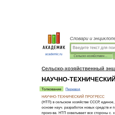
Словари и энциклоп
academic.ru
Сельско-хозяйственный энциклопедический словарь
Сельско-хозяйственный энц
НАУЧНО-ТЕХНИЧЕСКИЙ
Толкование
Перевод
НАУЧНО
-
ТЕХНИЧЕСКИЙ
ПРОГРЕСС
(
НТП
)
в
сельском
хозяйстве
СССР
,
единое
основе
науч
.
разработок
новых
средств
и
п
произ
-
ва
.
НТП
охватывает
все
стороны
с
.
х