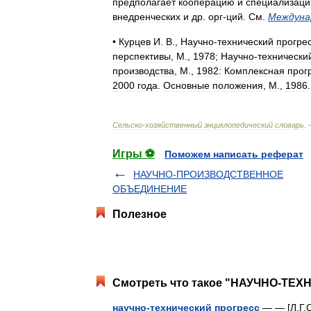
предполагает
кооперацию
и
специализац
внедренческих
и
др
.
орг
-
ций
.
См
.
Междуна
•
Курцев
И
.
В
.,
Научно
-
технический
прогре
перспективы
,
М
.,
1978
;
Научно
-
технически
производства
,
М
.,
1982:
Комплексная
прог
2000
года
.
Основные
положения
,
М
.,
1986
.
Сельско
-
хозяйственный
энциклопедический
словарь
.
Игры ⚽
Поможем написать реферат
НАУЧНО-ПРОИЗВОДСТВЕННОЕ
ОБЪЕДИНЕНИЕ
Полезное
Смотреть что такое "НАУЧНО-ТЕХ
научно-технический прогресс
— — [Л.Г.