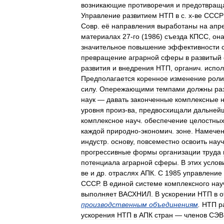
возникающие
противоречия
и
предотвращ
Управление
развитием
НТП
в
с
.
х
-
ве
СССР
Совр
.
её
направления
выработаны
на
апр
материалах
27
-
го
(
1986
)
съезда
КПСС
,
он
значительное
повышение
эффективности
превращение
аграрной
сферы
в
развитый
развития
и
внедрения
НТП
,
органич
.
испол
Предполагается
коренное
изменение
роли
силу
.
Опережающими
темпами
должны
ра
наук
—
давать
законченные
комплексные
уровня
произ
-
ва
,
предвосхищали
дальней
комплексное
науч
.
обеспечение
целостны
каждой
природно
-
экономич
.
зоне
.
Намече
индустр
.
основу
,
повсеместно
освоить
науч
прогрессивные
формы
организации
труда
потенциала
аграрной
сферы
.
В
этих
услов
ве
и
др
.
отраслях
АПК
.
С
1985
управление
СССР
.
В
единой
системе
комплексного
нау
выполняет
ВАСХНИЛ
.
В
ускорении
НТП
в
о
производственным
объединениям
.
НТП
р
ускорения
НТП
в
АПК
стран
—
членов
СЭВ