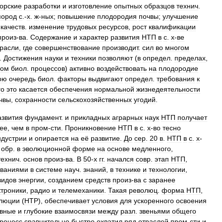
торские
разработки
и
изготовление
опытных
образцов
технич
.
пород
с
.-
х
.
ж
-
ных
;
повышение
плодородия
почвы
;
улучшение
;
качеств
.
изменение
трудовых
ресурсов
,
рост
квалификации
произ
-
ва
.
Содержание
и
характер
развития
НТП
в
с
.
х
-
ве
трасли
,
где
совершенствование
производит
.
сил
во
многом
.
Достижения
науки
и
техники
позволяют
(
в
определ
.
пределах
,
мом
биол
.
процессов
)
активно
воздействовать
на
плодородие
ою
очередь
биол
.
факторы
выдвигают
определ
.
требования
к
го
это
касается
обеспечения
нормальной
жизнедеятельности
чвы
,
сохранности
сельскохозяйственных
угодий
.
азвития
фундамент
.
и
прикладных
аграрных
наук
НТП
получает
ее
,
чем
в
пром
-
сти
.
Проникновение
НТП
в
с
.
х
-
во
тесно
ндустрии
и
опирается
на
её
развитие
.
До
сер
.
20
в
.
НТП
в
с
.
х
-
.
обр
.
в
эволюционной
форме
на
основе
медленного
,
технич
.
основ
произ
-
ва
.
В
50
-
х
гг
.
начался
совр
.
этап
НТП
,
ованиями
в
системе
науч
.
знаний
,
в
технике
и
технологии
,
видов
энергии
,
созданием
средств
произ
-
ва
с
заранее
ктроники
,
радио
и
телемеханики
.
Такая
революц
.
форма
НТП
,
люции
(
НТР
),
обеспечивает
условия
для
ускоренного
освоения
ивные
и
глубокие
взаимосвязи
между
разл
.
звеньями
общего
роцесс
сравнительно
быстро
охватил
ряд
отраслей
пром
-
сти
и