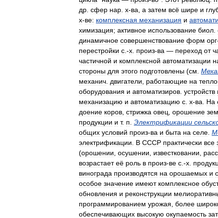
др
.
сфер
нар
.
х
-
ва
,
а
затем
всё
шире
и
глу
х
-
ве:
комплексная
механизация
и
автомат
химизация
;
активное
использование
биол
.
динамичное
совершенствование
форм
орг
перестройки
с
.-
х
.
произ
-
ва
—
переход
от
ч
частичной
и
комплексной
автоматизации
н
стороны
для
этого
подготовлены
(
см
.
Меха
механич
.
двигатели
,
работающие
на
тепло
оборудования
и
автоматизиров
.
устройств
механизацию
и
автоматизацию
с
.
х
-
ва
.
На
доение
коров
,
стрижка
овец
,
орошение
зе
продукции
и
т
.
п
.
Электрификации
сельск
общих
условий
произ
-
ва
и
быта
на
селе
.
М
электрификации
.
В
СССР
практически
все
(
орошении
,
осушении
,
известковании
,
рас
возрастает
её
роль
в
произ
-
ве
с
.-
х
.
продук
винограда
производятся
на
орошаемых
и
особое
значение
имеют
комплексное
обус
обновления
и
реконструкции
мелиоративн
программированием
урожая
,
более
широк
обеспечивающих
высокую
окупаемость
зат