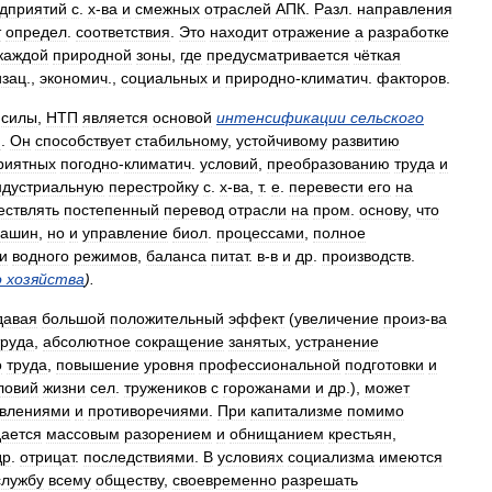
дприятий
с
.
х
-
ва
и
смежных
отраслей
АПК
.
Разл
.
направления
т
определ
.
соответствия
.
Это
находит
отражение
а
разработке
каждой
природной
зоны
,
где
предусматривается
чёткая
изац
.,
экономич
.,
социальных
и
природно
-
климатич
.
факторов
.
.
силы
,
НТП
является
основой
интенсификации
сельского
и
.
Он
способствует
стабильному
,
устойчивому
развитию
риятных
погодно
-
климатич
.
условий
,
преобразованию
труда
и
ндустриальную
перестройку
с
.
х
-
ва
,
т
.
е
.
перевести
его
на
ествлять
постепенный
перевод
отрасли
на
пром
.
основу
,
что
ашин
,
но
и
управление
биол
.
процессами
,
полное
и
водного
режимов
,
баланса
питат
.
в
-
в
и
др
.
производств
.
о
хозяйства
).
давая
большой
положительный
эффект
(
увеличение
произ
-
ва
труда
,
абсолютное
сокращение
занятых
,
устранение
о
труда
,
повышение
уровня
профессиональной
подготовки
и
ловий
жизни
сел
.
тружеников
с
горожанами
и
др
.),
может
влениями
и
противоречиями
.
При
капитализме
помимо
ается
массовым
разорением
и
обнищанием
крестьян
,
др
.
отрицат
.
последствиями
.
В
условиях
социализма
имеются
службу
всему
обществу
,
своевременно
разрешать