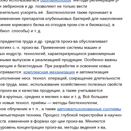
роко
использоваться
биотехнология
.
Методы
регенерации
р
-
и
эмбрионов
и
др
.
позволяют
не
только
вести
ачительно
ускорять
её
.
Биотехнология
также
проникает
в
рименение
препаратов
клубеньковых
бактерий
для
накопления
чение
кормового
белка
из
отходов
пром
-
сти
и
биомассы
),
в
биол
.
способы
)
и
т
.
д
.
,
предметов
труда
и
др
.
средств
произ
-
ва
обусловливает
логиях
с
.-
х
.
произ
-
ва
.
Применение
системы
машин
и
ных
индустр
.
технологий
,
характеризующихся
равномерным
чными
выпуском
и
реализацией
продукции
.
Особенно
важны
гающие
и
безотходные
.
При
разработке
и
освоении
новых
триваются:
комплексная
механизация
и
автоматизация
ыполнение
неск
.
технол
.
операций
,
сокращение
длительности
ов
труда
,
макс
.
использование
хозяйственно
полезных
свойств
произ
-
ва
и
качества
продукции
,
а
также
учитываются
й
в
крупных
,
средних
и
мелких
х
-
вах
и
т
.
д
.
Всё
большее
о
новые
технол
.
приёмы
—
методы
биотехнологии
,
ное
облучение
и
т
.
п
.,
а
также
автоматизированные
системы
омпьютерная
техника
.
Процесс
глубокой
перестройки
в
научно
-
ств
.
изменения
в
формах
орг
-
ции
произ
-
ва
.
Меняются
,
уровень
концентрации
произ
-
ва
,
методы
ведения
х
-
ва
,