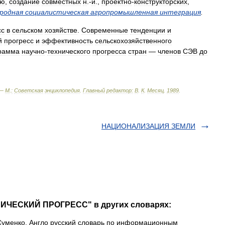
ию
,
создание
совместных
н
.-
и
.,
проектно
-
конструкторских
,
родная
социалистическая
агропромышленная
интеграция
.
сс
в
сельском
хозяйстве
.
Современные
тенденции
и
й
прогресс
и
эффективность
сельскохозяйственного
рамма
научно
-
технического
прогресса
стран
—
членов
СЭВ
до
 —
М
.
:
Советская
энциклопедия
.
Главный
редактор:
В
.
К
.
Месяц
.
1989
.
НАЦИОНАЛИЗАЦИЯ ЗЕМЛИ
НИЧЕСКИЙ ПРОГРЕСС" в других словарях:
Суменко. Англо русский словарь по информационным